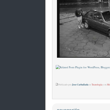
Jose Carballada
Publicado por
en
Tecnología
y en
Mo