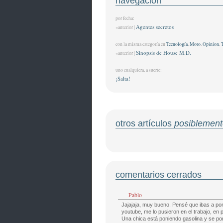
navegación
por fecha:
Agentes secretos
«anterior |
con la misma categoría en
Tecnología
,
Moto
,
Opinion
,
T
Sinopsis de House M.D.
«anterior |
uno cualquiera, a suerte:
¡Salta!
otros artículos
posiblement
comentarios cerrados
Pablo
Jajajaja, muy bueno. Pensé que ibas a pon
youtube, me lo pusieron en el trabajo, en
Una chica está poniendo gasolina y se po