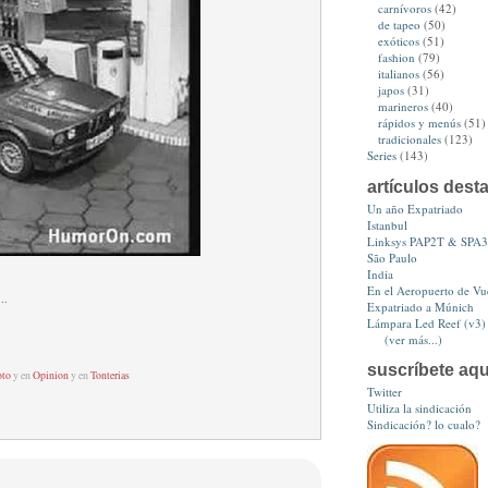
carnívoros
(42)
de tapeo
(50)
exóticos
(51)
fashion
(79)
italianos
(56)
japos
(31)
marineros
(40)
rápidos y menús
(51)
tradicionales
(123)
Series
(143)
artículos dest
Un año Expatriado
Istanbul
Linksys PAP2T & SPA
São Paulo
India
En el Aeropuerto de Vue
Expatriado a Múnich
Lámpara Led Reef (v3)
(ver más...)
suscríbete aqu
to
y en
Opinion
y en
Tonterias
Twitter
Utiliza la sindicación
Sindicación? lo cualo?