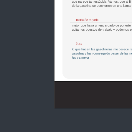
que parece tan estúpida. Vamos, que al fi
de la gasolina se convierten en una llam
marta de esparta
mejor que haya un encargado de ponerte 
quitamos puestos de trabajo y podemos p
Jose
lo que hacen las gasolineras me parece fa
gasolina y han conseguido pasar de las ne
les va mejor