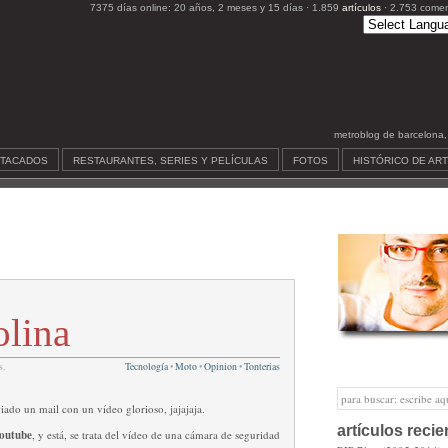
7375 días online: 20 años, 2 meses y 15 días · 1.859
artículos
· 2.753 comen
metroblog de barcelona, c
STACADOS
RESTAURANTES, SERIES Y PELÍCULAS
FOTOS
HISTÓRICO DE AR
olina
s.
Tecnología
•
Moto
•
Opinion
•
Tonterias
ado un mail con un vídeo glorioso, jajajaja.
artículos recie
outube
, y está, se trata del vídeo de una cámara de seguridad