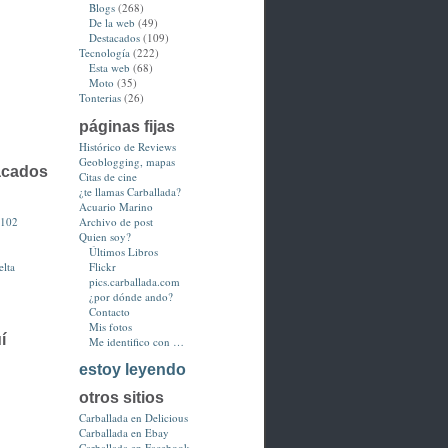
Blogs
(268)
De la web
(49)
Destacados
(109)
Tecnología
(222)
Esta web
(68)
Moto
(35)
Tonterias
(26)
páginas fijas
Histórico de Reviews
Geoblogging, mapas
acados
Citas de cine
¿te llamas Carballada?
Acuario Marino
3102
Archivo de post
Quien soy?
Últimos Libros
lta
Flickr
pics.carballada.com
¿por dónde ando?
Contacto
Mis fotos
í
Me identifico con …
estoy leyendo
otros sitios
Carballada en Delicious
Carballada en Ebay
Carballada en Facebook