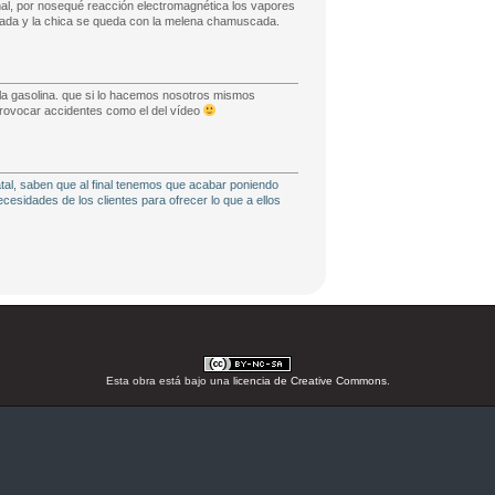
nal, por nosequé reacción electromagnética los vapores
arada y la chica se queda con la melena chamuscada.
la gasolina. que si lo hacemos nosotros mismos
rovocar accidentes como el del vídeo
tal, saben que al final tenemos que acabar poniendo
cesidades de los clientes para ofrecer lo que a ellos
Esta obra está bajo una
licencia de Creative Commons
.