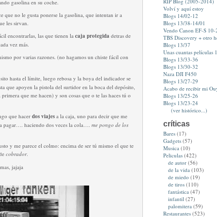
RIP Blog (2005-2014)
ando gasolina en su coche.
Volví y aquí estoy
 que no le gusta ponerse la gasolina, que intentan ir a
Blogs 14/02-12
ue les sirvan.
Blogs 13/38-14/01
Vendo Canon EF-S 10
cil encontrarlas, las que tienen la
caja protegida
detras de
TBS Discovery + otro 
cada vez más.
Blogs 13/37
Unas cuantas películas 1
ismo por varias razones. (no hagamos un chiste fácil con
Blogs 13/33-36
Blogs 13/30-32
Naza DJI F450
sito hasta el límite, luego rebosa y la boya del indicador se
Blogs 13/27-29
ta que apoyen la pistola del surtidor en la boca del depósito,
Acabo de recibir mi Ou
a primera que me hacen) y son cosas que o te las haces tú o
Blogs 13/25-26
Blogs 13/23-24
(ver histórico...)
engo que hacer
dos viajes
a la caja, uno para decir que me
críticas
 para pagar…. haciendo dos veces la cola….
me pongo de los
Bares
(17)
Gadgets
(57)
sto y me parece el colmo: encima de ser tú mismo el que te
Musica
(10)
 de
cobrador
.
Peliculas
(422)
de autor
(56)
mas, jajaja
de la vida
(103)
de miedo
(19)
de tiros
(110)
fantástica
(47)
infantil
(27)
palomitera
(59)
Restaurantes
(523)