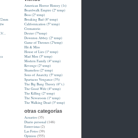
American Horror History (1t)
Boardwalk Empire (2ª temp)
Boss (2ª temp)
-22mm
Breaking Bad (8ª temp)
hdw
Californication (5ª temp)
Crematorio
3/...
Dexter (7ªtemp)
Downton Abbey (2ª temp)
Game of Thrones (2ªtemp)
Hit & Miss
House of Lies (1ª temp)
ya
Mad Men (5ª temp)
Modern Family (4ª temp)
Revenge (2ª temp)
Shameless (2ª temp)
Sons of Anarchy (5ª temp)
Spartacus Vengance (3ºt)
The Big Bang Theory (6ª t.)
The Good Wife (4º temp)
The Killing (2ª temp)
The Newsroom (1ª temp)
The Walking Dead (3ª temp)
otras categorías
Acuarios
(35)
Diario personal
(148)
Entrevistas
(2)
Las Fotos
(39)
Opinion
(555)