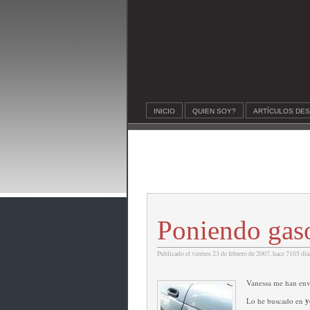
INICIO
QUIEN SOY?
ARTÍCULOS DE
Poniendo gas
Publicado el viernes 23 de febrero de 2007, hace 7105 día
Vanessa me han envi
Lo he buscado en
y