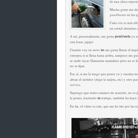
de una chica repost
Mucha gente me dice
gasolineras
en las q
Cada vez es más difí
un cristal abundan 
A mí, personalmente, me gusta
ponérmela
yo m
esta frase, jajaja)
Cuando voy en
moto
no
me gusta llenar el depó
estropea si se llena hasta arriba, tampoco me gus
se suele rayar (llamarme maniático pero no es l
no se fijan.
Eso sí, si me la tengo que poner yo y encima t
abran el surtidor (dejar la tarjeta, etc) y otro
nervios
.
Supongo que todos estamos de acuerdo, no es ju
la pones, haciendo
su
trabajo, también les hace
En fin, el vídeo es este, que me he ido por las ra