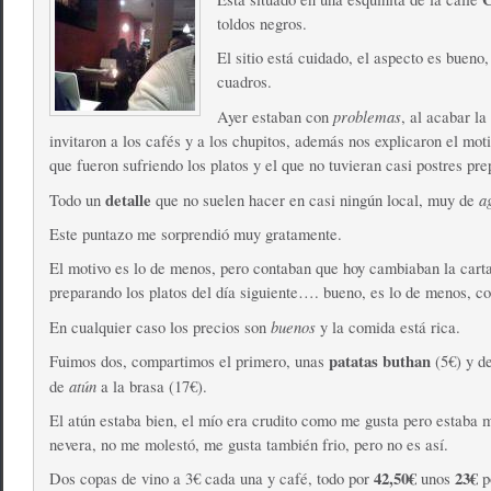
toldos negros.
El sitio está cuidado, el aspecto es bueno
cuadros.
problemas
Ayer estaban con
, al acabar la
invitaron a los cafés y a los chupitos, además nos explicaron el moti
que fueron sufriendo los platos y el que no tuvieran casi postres pre
detalle
a
Todo un
que no suelen hacer en casi ningún local, muy de
Este puntazo me sorprendió muy gratamente.
El motivo es lo de menos, pero contaban que hoy cambiaban la cart
preparando los platos del día siguiente…. bueno, es lo de menos, c
buenos
En cualquier caso los precios son
y la comida está rica.
patatas buthan
Fuimos dos, compartimos el primero, unas
(5€) y d
atún
de
a la brasa (17€).
El atún estaba bien, el mío era crudito como me gusta pero estaba mu
nevera, no me molestó, me gusta también frio, pero no es así.
42,50€
23€
Dos copas de vino a 3€ cada una y café, todo por
unos
p