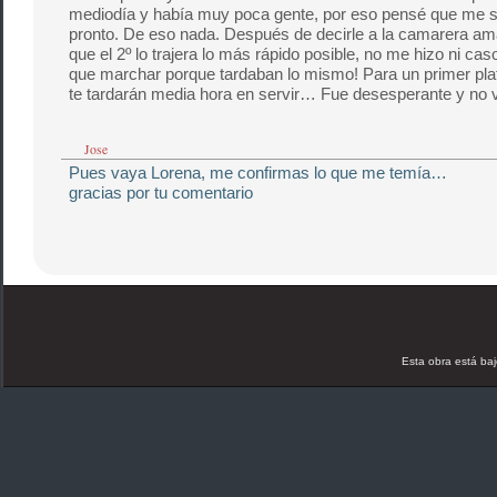
mediodía y había muy poca gente, por eso pensé que me s
pronto. De eso nada. Después de decirle a la camarera a
que el 2º lo trajera lo más rápido posible, no me hizo ni cas
que marchar porque tardaban lo mismo! Para un primer pla
te tardarán media hora en servir… Fue desesperante y no 
Jose
Pues vaya Lorena, me confirmas lo que me temía…
gracias por tu comentario
Esta obra está ba