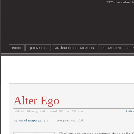
7375 días online: 2
INICIO
QUIEN SOY?
ARTÍCULOS DESTACADOS
RESTAURANTES, SER
Alter Ego
Publicado el domingo 25 de febrero de 2007, hace 7103 días.
Crític
ver en el mapa general
| por persona: 23€
C
Está situado en una esquinita de la calle