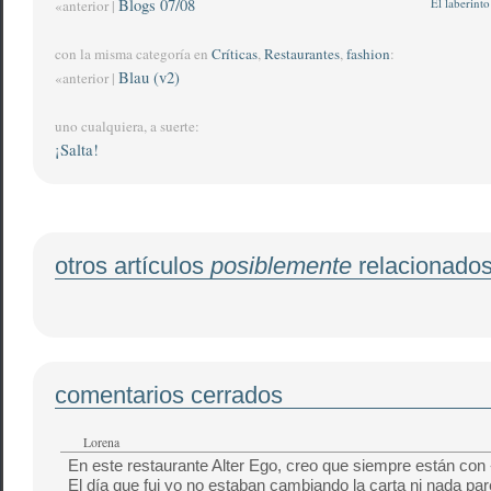
Blogs 07/08
El laberinto
«anterior |
con la misma categoría en
Críticas
,
Restaurantes
,
fashion
:
Blau (v2)
«anterior |
uno cualquiera, a suerte:
¡Salta!
otros artículos
posiblemente
relacionado
comentarios cerrados
Lorena
En este restaurante Alter Ego, creo que siempre están con
El día que fui yo no estaban cambiando la carta ni nada pare