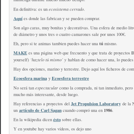
ecosistema cerrado
En definitiva: es un
.
Aquí
es donde las fabrican y se pueden comprar.
Son algo caras, muy bonitas y decorativas. Una esfera de medio lit
de diámetro y unos tres o cuatro camarones sale por unos 100€.
tú
Eh, pero si te animas tambien puedes hacer una
mismo.
MAKE
D
es una página web que frecuento y que trata de proyectos
‘haztelo tú mismo’ y
yourself)
hablan de como hacer una, lo puedes
Hay dos opciones, marino y terrestre. Dejo aquí los ficheros de co
Ecoesfera marina
Ecoesfera terrestre
y
espectacular
No será tan
como la comprada, ni tan inmediato, pero
mucho más interesante, desde luego.
Jet Propulsion Laboratory
Hay referencias a proyectos del
de la 
artículo de Carl Sagan
1986
un
cuando compró una en
.
ésto
En la wikipedia dicen
sobre ellas.
Y en youtube hay varios vídeos, os dejo uno