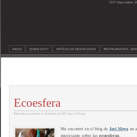
7377 días online: 2
INICIO
QUIEN SOY?
ARTÍCULOS DESTACADOS
RESTAURANTES, SER
Ecoesfera
Publicado el miércoles 21 de febrero de 2007, hace 7109 días.
Javi Moya
Me encontré en el blog de
un a
ecoesferas
interesante sobre las
.