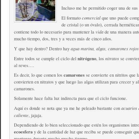
Incluso me he permitido coger una de sus 
comercial
El formato
que uno puede compr
de cristal (o un óvalo), cerrada hermétic
vida
contiene todo lo necesario para mantener la
de una manera aut
mucho tiempo, dos, tres y a veces más de cinco años.
agua marina, algas, camarones rojos 
Y que hay dentro? Dentro hay
nitrógeno
nitratos
Entre todos se cumple el ciclo del
, los
se convie
al reves….
camarones
Es decir, lo que comen los
se convierte en nitritos que l
convierten en nitratos y que luego las algas utilizan para crecer y a
camarones.
Solamente hace falta luz indirecta para que el ciclo funcione.
acuarios 
Aquí es donde se nota que ya me he peleado bastante con
caliente
, jajaja.
Dependiendo de lo bien seleccionado que estén los organismos intro
ecoesfera
y de la cantidad de luz que reciba se puede conseguir que
mantenga durante mucho mucho tiempo.