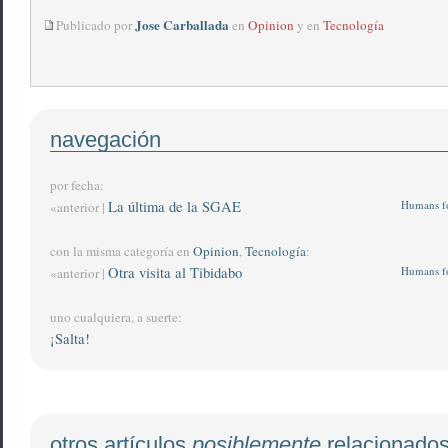
Jose Carballada
Publicado por
en
Opinion
y en
Tecnología
navegación
por fecha:
La última de la SGAE
Humans fo
«anterior |
con la misma categoría en
Opinion
,
Tecnología
:
Otra visita al Tibidabo
Humans fo
«anterior |
uno cualquiera, a suerte:
¡Salta!
otros artículos
posiblemente
relacionado