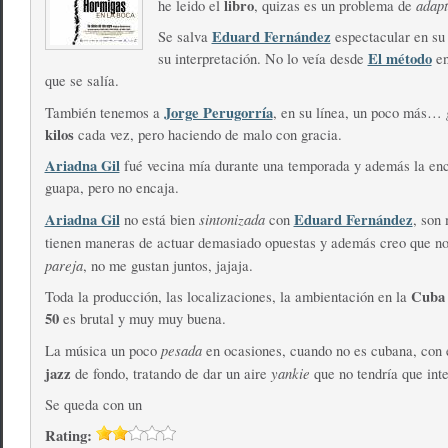
libro
adapt
he leido el
, quizas es un problema de
Eduard Fernández
Se salva
espectacular en s
El método
su interpretación. No lo veía desde
en
que se salía.
Jorge Perugorría
También tenemos a
, en su línea, un poco más…
kilos
cada vez, pero haciendo de malo con gracia.
Ariadna Gil
fué vecina mía durante una temporada y además la en
guapa, pero no encaja.
Ariadna Gil
sintonizada
Eduard Fernández
no está bien
con
, son 
tienen maneras de actuar demasiado opuestas y además creo que n
pareja
, no me gustan juntos, jajaja.
Cub
Toda la producción, las localizaciones, la ambientación en la
50
es brutal y muy muy buena.
pesada
La música un poco
en ocasiones, cuando no es cubana, con 
jazz
yankie
de fondo, tratando de dar un aire
que no tendría que inte
Se queda con un
Rating: