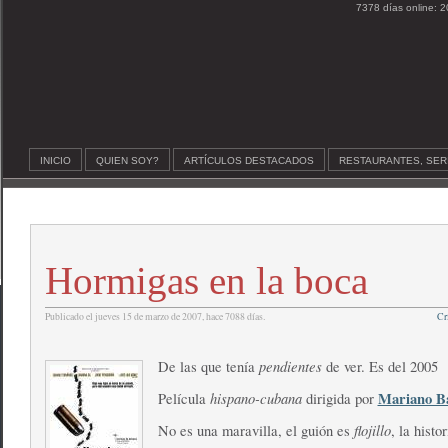
7378 días online: 2
INICIO
QUIEN SOY?
ARTÍCULOS DESTACADOS
RESTAURANTES, SER
Hormigas en la boca
Publicado el jueves 15 de marzo de 2007, hace 7088 días.
Cr
pendientes
De las que tenía
de ver. Es del 2005
hispano-cubana
Mariano B
Película
dirigida por
flojillo
No es una maravilla, el guión es
, la histo