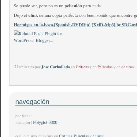
peliculón
Se puede ver, pero no es un
para nada.
elink
Dejo el
de una copia perfecta con buen sonido que encontre 
Hormigas.en.la.boca.[Spanish-DVDRip].[XviD-Mp3].by.SDG.av
Jose Carballada
Publicado por
en
Críticas
y en
Peliculas
y en
de tiros
navegación
por fecha:
Polyglot 3000
«anterior |
con la misma categoría en
Críticas
,
Peliculas
,
de tiros
: