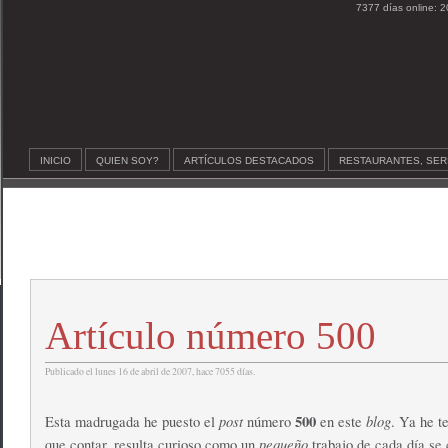
7377 días online: 2
INICIO
QUIEN SOY?
ARTÍCULOS DESTACADOS
RESTAURANTES, SER
Artículo número 500
Publicado el lunes 16 de abril de 2007, hace 7055 días.
post
500
blog
Esta madrugada he puesto el
número
en este
. Ya he t
pequeño
que contar, resulta curioso como un
trabajo de cada día se 