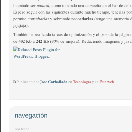
natural
intentado ser
, como tomando una cervecita en el bar de deb
Espero seguir con las siguientes durante mucho tiempo, tenerlas por
consultarlas
recordarlas
permite
y sobretodo
(tengo una memoria 
jajajaja).
También he realizado tareas de optimización y el peso de la página
402 Kb
242 Kb
40%
de
a
(
de mejora). Reduciendo imágenes y javas
Jose Carballada
Publicado por
en
Tecnología
y en
Esta web
navegación
por fecha: