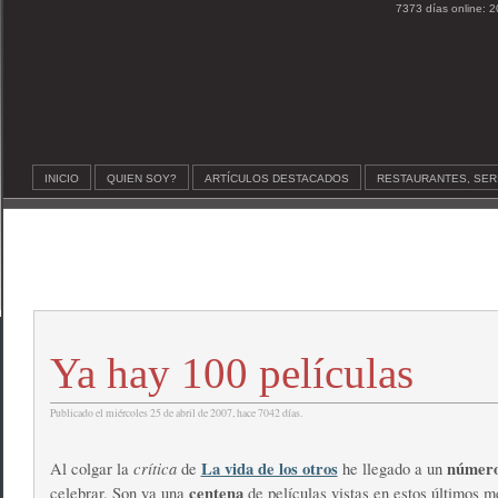
7373 días online: 2
INICIO
QUIEN SOY?
ARTÍCULOS DESTACADOS
RESTAURANTES, SER
Ya hay 100 películas
Publicado el miércoles 25 de abril de 2007, hace 7042 días.
crítica
La vida de los otros
númer
Al colgar la
de
he llegado a un
centena
celebrar. Son ya una
de películas vistas en estos últimos 