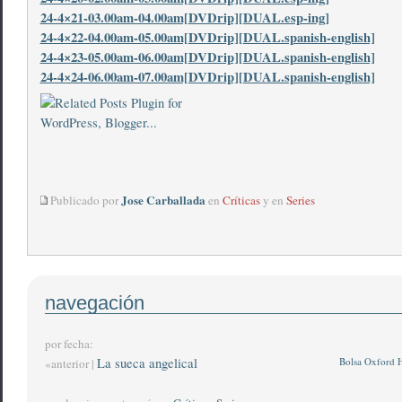
24-4×21-03.00am-04.00am[DVDrip][DUAL.esp-ing]
24-4×22-04.00am-05.00am[DVDrip][DUAL.spanish-english]
24-4×23-05.00am-06.00am[DVDrip][DUAL.spanish-english]
24-4×24-06.00am-07.00am[DVDrip][DUAL.spanish-english]
Jose Carballada
Publicado por
en
Críticas
y en
Series
navegación
por fecha:
La sueca angelical
Bolsa Oxford
«anterior |