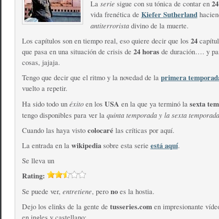
serie
24
La
sigue con su tónica de contar en
Kiefer Sutherland
vida frenética de
hacien
antiterrorista
divino de la muerte.
24
Los capítulos son en tiempo real, eso quiere decir que los
capítul
24 horas
que pasa en una situación de crisis de
de duración…. y p
cosas, jajaja.
primera temporad
Tengo que decir que el ritmo y la novedad de la
vuelto a repetir.
éxito
USA
sexta te
Ha sido todo un
en los
en la que ya terminó la
quinta temporada y la sexta temporad
tengo disponibles para ver la
colocaré
Cuando las haya visto
las críticas por aquí.
wikipedia
está aquí
La entrada en la
sobre esta serie
.
Se lleva un
Rating:
entretiene
no
Se puede ver,
, pero
es la hostia.
tusseries.com
Dejo los elinks de la gente de
en impresionante vídeo
en ingles y castellano: