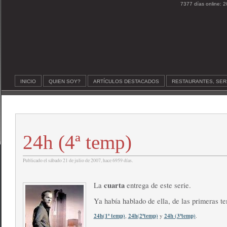
7377 días online: 2
INICIO
QUIEN SOY?
ARTÍCULOS DESTACADOS
RESTAURANTES, SER
24h (4ª temp)
Publicado el sábado 21 de julio de 2007, hace 6959 días.
cuarta
La
entrega de este serie.
Ya había hablado de ella, de las primeras t
24h(1ª temp)
,
24h(2ªtemp)
y
24h (3ªtemp)
.