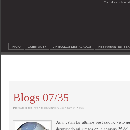
7376 días online: 2
INICIO
QUIEN SOY?
ARTÍCULOS DESTACADOS
RESTAURANTES, SER
Blogs 07/35
Publicado el domingo 2 de septiembre de 2007, hace 6915 días.
post
Aquí están los últimos
que he visto q
interés
35
despertado mi
en la semana
del