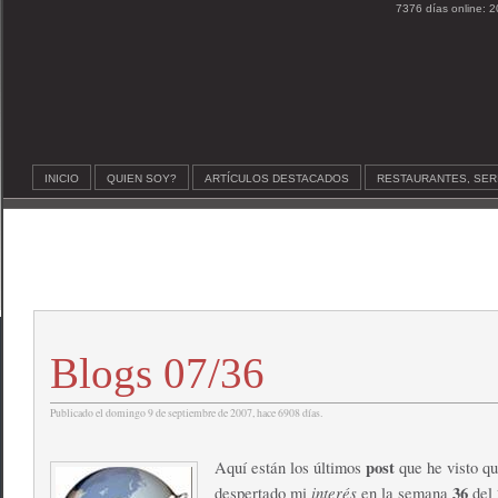
7376 días online: 2
INICIO
QUIEN SOY?
ARTÍCULOS DESTACADOS
RESTAURANTES, SER
Blogs 07/36
Publicado el domingo 9 de septiembre de 2007, hace 6908 días.
post
Aquí están los últimos
que he visto q
interés
36
despertado mi
en la semana
del