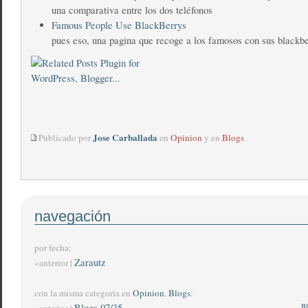
una comparativa entre los dos teléfonos
Famous People Use BlackBerrys
pues eso, una pagina que recoge a los famosos con sus blackb
Jose Carballada
Publicado por
en
Opinion
y en
Blogs
navegación
por fecha:
Zarautz
«anterior |
con la misma categoría en
Opinion
,
Blogs
:
Blogs 07/35
Bl