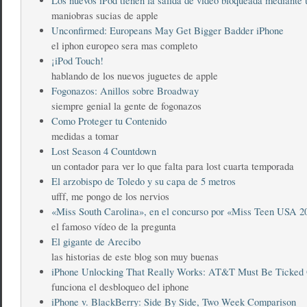
Los nuevos iPod tienen la salida de vídeo bloqueada mediante 
maniobras sucias de apple
Unconfirmed: Europeans May Get Bigger Badder iPhone
el iphon europeo sera mas completo
¡iPod Touch!
hablando de los nuevos juguetes de apple
Fogonazos: Anillos sobre Broadway
siempre genial la gente de fogonazos
Como Proteger tu Contenido
medidas a tomar
Lost Season 4 Countdown
un contador para ver lo que falta para lost cuarta temporada
El arzobispo de Toledo y su capa de 5 metros
ufff, me pongo de los nervios
«Miss South Carolina», en el concurso por «Miss Teen USA 2
el famoso vídeo de la pregunta
El gigante de Arecibo
las historias de este blog son muy buenas
iPhone Unlocking That Really Works: AT&T Must Be Ticked 
funciona el desbloqueo del iphone
iPhone v. BlackBerry: Side By Side, Two Week Comparison