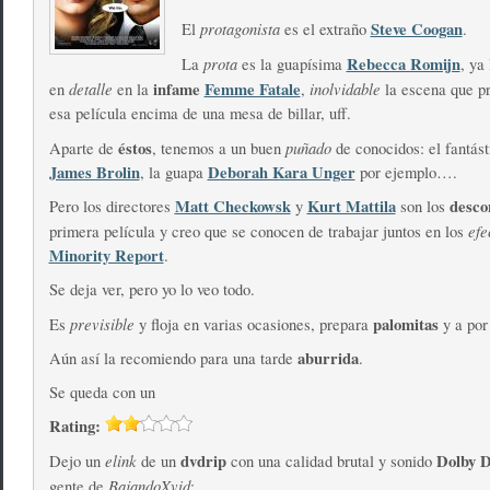
protagonista
Steve Coogan
El
es el extraño
.
prota
Rebecca Romijn
La
es la guapísima
, ya
detalle
infame
Femme Fatale
inolvidable
en
en la
,
la escena que p
esa película encima de una mesa de billar, uff.
éstos
puñado
Aparte de
, tenemos a un buen
de conocidos: el fantás
James Brolin
Deborah Kara Unger
, la guapa
por ejemplo….
Matt Checkowsk
Kurt Mattila
desco
Pero los directores
y
son los
efe
primera película y creo que se conocen de trabajar juntos en los
Minority Report
.
Se deja ver, pero yo lo veo todo.
previsible
palomitas
Es
y floja en varias ocasiones, prepara
y a por
aburrida
Aún así la recomiendo para una tarde
.
Se queda con un
Rating:
elink
dvdrip
Dolby D
Dejo un
de un
con una calidad brutal y sonido
BajandoXvid
gente de
: