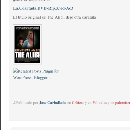
La.Coartada.DVD-Rip.Xvid-Ac3
El título original es The Alibi, dejo otra carátula
Jose Carballada
Publicado por
en
Críticas
y en
Peliculas
y en
palomite