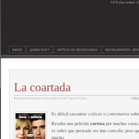
7375 días online: 2
INICIO
QUIEN SOY?
ARTÍCULOS DESTACADOS
RESTAURANTES, SER
La coartada
Publicado el domingo 14 de octubre de 2007, hace 6872 días.
Crític
críticas
comentarios
Es difícil encontrar
o
sobr
curiosa
Resulta una película
por muchas cosas,
comedia
es saber que pretende ser una
, pero qu
mucho.