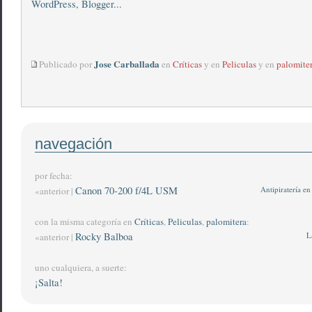
Jose Carballada
Publicado por
en
Críticas
y en
Peliculas
y en
palomite
navegación
por fecha:
Canon 70-200 f/4L USM
Antipiratería e
«anterior |
con la misma categoría en
Críticas
,
Peliculas
,
palomitera
:
Rocky Balboa
L
«anterior |
uno cualquiera, a suerte:
¡Salta!