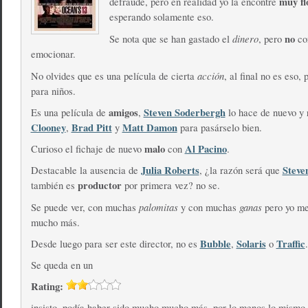
muy fl
defraude, pero en realidad yo la encontré
esperando solamente eso.
dinero
no
Se nota que se han gastado el
, pero
co
emocionar.
acción
No olvides que es una película de cierta
, al final no es eso,
para niños.
amigos
Steven Soderbergh
Es una película de
,
lo hace de nuevo y
Clooney
Brad Pitt
Matt Damon
,
y
para pasárselo bien.
malo
Al Pacino
Curioso el fichaje de nuevo
con
.
Julia Roberts
Steve
Destacable la ausencia de
, ¿la razón será que
productor
también es
por primera vez? no se.
palomitas
ganas
Se puede ver, con muchas
y con muchas
pero yo m
mucho más.
Bubble
Solaris
Traffic
Desde luego para ser este director, no es
,
o
.
Se queda en un
Rating:
insisto, podía haber sido mucho mucho más, por lo menos lo mismo 