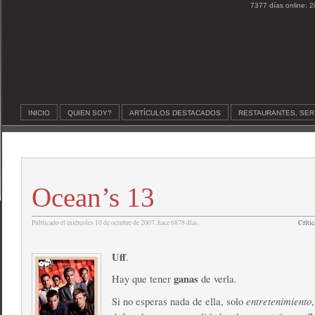
7377 días online: 2
INICIO
QUIEN SOY?
ARTÍCULOS DESTACADOS
RESTAURANTES, SER
Ocean’s 13
Publicado el miércoles 10 de octubre de 2007, hace 6878 días.
Crític
Uff
.
ganas
Hay que tener
de verla.
entretenimiento
Si no esperas nada de ella, solo