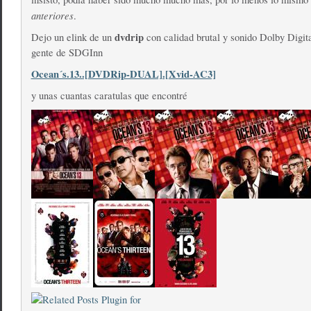
anteriores
.
dvdrip
Dejo un elink de un
con calidad brutal y sonido Dolby Digit
gente de SDGInn
Ocean´s.13..[DVDRip-DUAL].[Xvid-AC3]
y unas cuantas caratulas que encontré