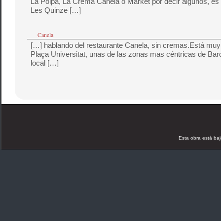
La Polpa, La Crema Canela o Market por decir algunos, es
Les Quinze […]
Canela
[…] hablando del restaurante Canela, sin cremas.Está muy 
Plaça Universitat, unas de las zonas mas céntricas de Bar
local […]
Esta obra está ba