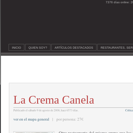
7376 días online: 2
INICIO
QUIEN SOY?
ARTÍCULOS DESTACADOS
RESTAURANTES, SER
La Crema Canela
Publicado el sábado 9 de agosto de 2008, hace 6573 días.
Crític
ver en el mapa general
| por persona: 27€
Otro restaurante del mismo grupo que los 