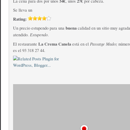
54€
27€
La cena para dos por unos
, unos
por cabeza.
Se lleva un
Rating:
buena
Un precio estupendo para una
calidad en un sitio muy agrada
Estupendo
atendido.
.
La Crema Canela
Passatge Madoz
El restaurante
está en el
número 
es el 93 318 27 44.