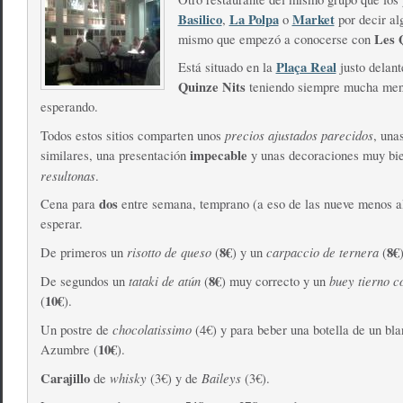
Basilico
La Polpa
Market
,
o
por decir al
Les 
mismo que empezó a conocerse con
Plaça Real
Está situado en la
justo delan
Quinze Nits
teniendo siempre mucha men
esperando.
precios ajustados parecidos
Todos estos sitios comparten unos
, una
impecable
similares, una presentación
y unas decoraciones muy bi
resultonas
.
dos
Cena para
entre semana, temprano (a eso de las nueve menos al
esperar.
risotto de queso
8€
carpaccio de ternera
8€
De primeros un
(
) y un
(
)
tataki de atún
8€
buey tierno 
De segundos un
(
) muy correcto y un
10€
(
).
chocolatissimo
Un postre de
(4€) y para beber una botella de un bla
10€
Azumbre (
).
Carajillo
whisky
Baileys
de
(3€) y de
(3€).