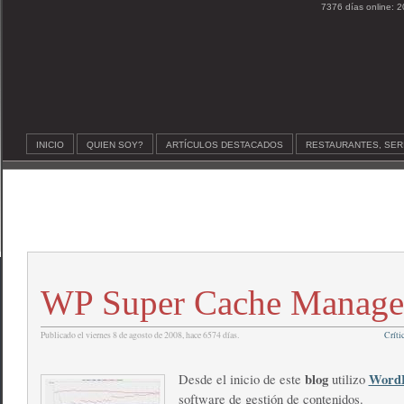
7376 días online: 2
INICIO
QUIEN SOY?
ARTÍCULOS DESTACADOS
RESTAURANTES, SER
WP Super Cache Manage
Publicado el viernes 8 de agosto de 2008, hace 6574 días.
Críti
blog
WordP
Desde el inicio de este
utilizo
software de gestión de contenidos.