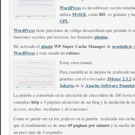
WordPress
es un software escrito total
MySQL
BD
utiliza
como
, es gratuito y b
GPL
.
WordPress
tiene porciones de código desarrollado que permite ir 
plugins
funciones escritas por terceros, los llamados
.
plugin
WP Super Cache Manager
ocaoimh.ie
He activado el
de
p
WordPress
exitazo
y esta siendo un
.
emocionado
Estoy
.
Para cuantificar la mejora he realizado un
estresador
JMeter 2.3.2
pruebas con el
de
Jakarta
Apache Software Foundat
de la
100 iteraci
La prueba a consistido en la ejecución de cinco hilos de
http
9 páginas aleatorias
consultas
a
de mi blog y la medición de l
acceso, medias, medianas y desviaciones
.
gráficos
Como se puede ver en los
en la prueba realizada sin cach
69 páginas por minuto
que el rendimiento es de unas
y la media de
4 segundos
un poco más de
.