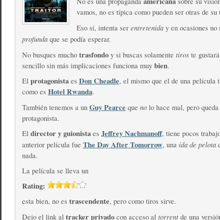
americana
No es una propaganda
sobre su visió
vamos, no es típica como pueden ser otras de su 
entretenida
Eso sí, intenta ser
y en ocasiones no r
profunda
que se podía esperar.
trasfondo
tiros
No busques mucho
y si buscas solamente
te gustar
bien
sencillo sin más implicaciones funciona muy
.
protagonista
Don Cheadle
El
es
, el mismo que el de una película 
Hotel Rwanda
como es
.
Guy Pearce
no
También tenemos a un
que
lo hace mal, pero qued
protagonista.
director y guionista
Jeffrey Nachmanoff
El
es
, tiene pocos trabaj
The Day After Tomorrow
ida de pelota
anterior película fue
, una
nada.
La película se lleva un
Rating:
trascendente
esta bien, no es
, pero como tiros sirve.
tracker privado
torrent
Dejo el link al
con acceso al
de una versi