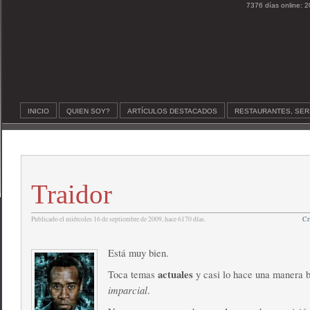
7376 días online: 2
INICIO
QUIEN SOY?
ARTÍCULOS DESTACADOS
RESTAURANTES, SER
Traidor
Publicado el miércoles 16 de septiembre de 2009, hace 6170 días.
Cr
Está muy bien.
actuales
Toca temas
y casi lo hace una manera b
imparcial
.