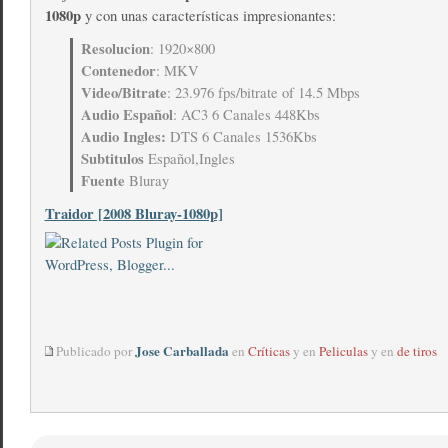
1080p
y con unas características impresionantes:
Resolucion
: 1920×800
Contenedor
: MKV
Video/Bitrate
: 23.976 fps/bitrate of 14.5 Mbps
Audio Español
: AC3 6 Canales 448Kbs
Audio Ingles:
DTS 6 Canales 1536Kbs
Subtitulos
Español,Ingles
Fuente
Bluray
Traidor [2008 Bluray-1080p]
Jose Carballada
Publicado por
en
Críticas
y en
Peliculas
y en
de tiros