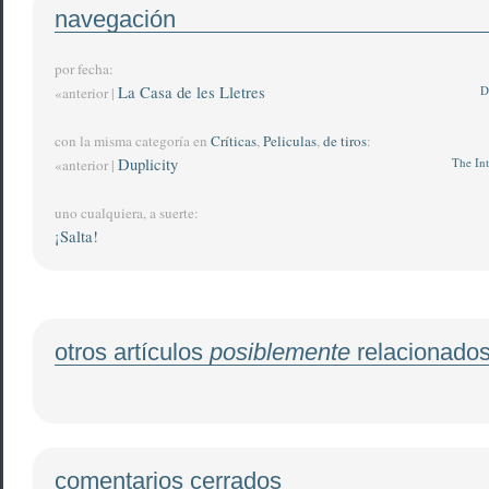
navegación
por fecha:
La Casa de les Lletres
D
«anterior |
con la misma categoría en
Críticas
,
Peliculas
,
de tiros
:
Duplicity
The Int
«anterior |
uno cualquiera, a suerte:
¡Salta!
otros artículos
posiblemente
relacionado
comentarios cerrados