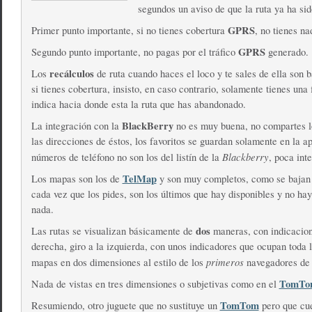
segundos un aviso de que la ruta ya ha si
GPRS
Primer punto importante, si no tienes cobertura
, no tienes na
GPRS
Segundo punto importante, no pagas por el tráfico
generado.
recálculos
Los
de ruta cuando haces el loco y te sales de ella son b
si tienes cobertura, insisto, en caso contrario, solamente tienes una 
indica hacia donde esta la ruta que has abandonado.
BlackBerry
La integración con la
no es muy buena, no compartes lo
las direcciones de éstos, los favoritos se guardan solamente en la ap
Blackberry
números de teléfono no son los del listín de la
, poca int
TelMap
Los mapas son los de
y son muy completos, como se bajan 
cada vez que los pides, son los últimos que hay disponibles y no hay
nada.
dos
Las rutas se visualizan básicamente de
maneras, con indicacione
derecha, giro a la izquierda, con unos indicadores que ocupan toda l
primeros
mapas en dos dimensiones al estilo de los
navegadores de 
TomTo
Nada de vistas en tres dimensiones o subjetivas como en el
TomTom
Resumiendo, otro juguete que no sustituye un
pero que cue