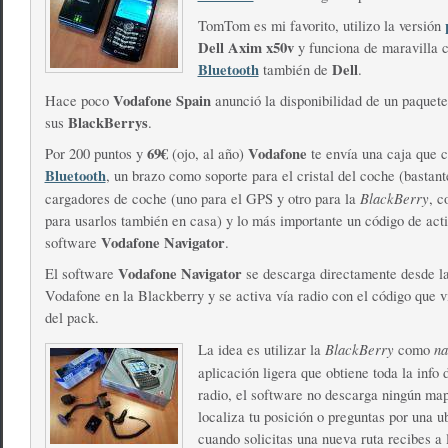
TomTom es mi favorito, utilizo la versión
Dell Axim x50v
y funciona de maravilla 
Bluetooth
Dell
también de
.
Vodafone Spain
Hace poco
anunció la disponibilidad de un paquet
BlackBerrys
sus
.
69€
Vodafone
Por 200 puntos y
(ojo, al año)
te envía una caja que 
Bluetooth
, un brazo como soporte para el cristal del coche (bastant
BlackBerry
cargadores de coche (uno para el GPS y otro para la
, c
para usarlos también en casa) y lo más importante un código de act
Vodafone Navigator
software
.
Vodafone Navigator
El software
se descarga directamente desde l
Vodafone en la Blackberry y se activa vía radio con el código que v
del pack.
BlackBerry
na
La idea es utilizar la
como
aplicación ligera que obtiene toda la info 
radio, el software no descarga ningún ma
localiza tu posición o preguntas por una u
cuando solicitas una nueva ruta recibes a 