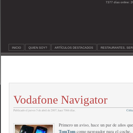
7377 días online: 2
INICIO
QUIEN SOY?
ARTÍCULOS DESTACADOS
RESTAURANTES, SER
Vodafone Navigator
Publicado el jueves 5 de abril de 2007, hace 7066 días.
Críti
Primero un aviso, hace un par de años que 
TomTom
como navegador para el coche.