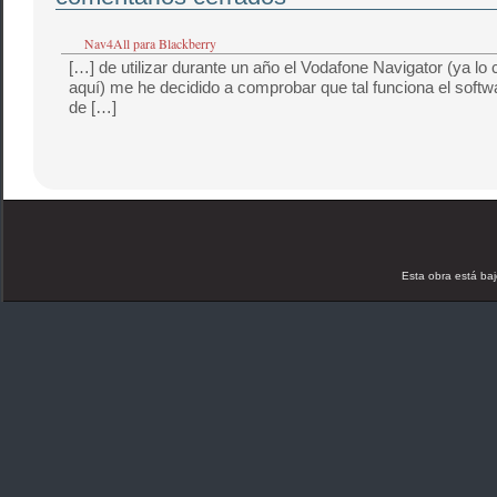
Nav4All para Blackberry
[…] de utilizar durante un año el Vodafone Navigator (ya lo
aquí) me he decidido a comprobar que tal funciona el softwa
de […]
Esta obra está ba